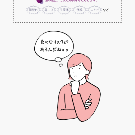
油不足は、こんな不調をもたらします。
肌荒れ
肩こり
生理痛
便秘
ニキビ
など