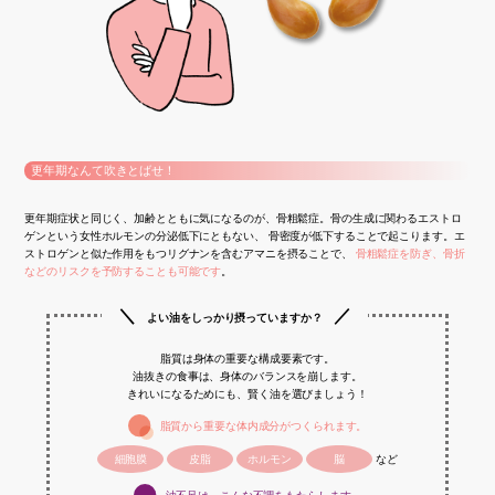
更年期なんて吹きとばせ！
更年期症状と同じく、加齢とともに気になるのが、骨粗鬆症。骨の生成に関わるエストロ
ゲンという女性ホルモンの分泌低下にともない、 骨密度が低下することで起こります。エ
ストロゲンと似た作用をもつリグナンを含むアマニを摂ることで、
骨粗鬆症を防ぎ、骨折
などのリスクを予防することも可能です
。
＼
／
よい油をしっかり摂っていますか？
脂質は身体の重要な構成要素です。
油抜きの食事は、身体のバランスを崩します。
きれいになるためにも、賢く油を選びましょう！
脂質から重要な体内成分がつくられます。
細胞膜
皮脂
ホルモン
脳
など