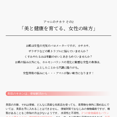
アマニのチカラ その2
「美と健康を育てる、女性の味方」
お肌は女性の元気のバロメーターですが、カサカサ、
ザラザラなどの肌トラブルに悩んでいませんか？
くすみやたるみは年齢のせいとあきらめていませんか？
お肌の悩み以外にも、ホルモンバランスの変化に敏感な女性の身体は、
ふとしたことから不調に陥りがち。
女性特有の悩みにも・・・アマニが強い味方になります！
美肌のキホンは、便秘解消から
美肌の大敵、それは便秘。どんなに高級な化粧品を使っても、老廃物を体内に溜め込んで
いては、美肌を手に入れることはできません。 便秘対策でおなじみの食物繊維ですが、種
類があることをご存知の方は少ないようです。 水溶性と不溶性、
2つの食物繊維をバラン