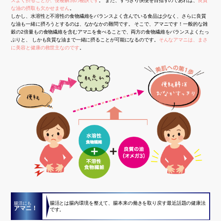
スよく摂ることが、便秘解消の秘訣です
。 また、すっきり快便を目指すのであれば、
良質
な油の摂取も欠かせません
。
しかし、水溶性と不溶性の食物繊維をバランスよく含んでいる食品は少なく、さらに良質
な油も一緒に摂ろうとするのは、なかなかの難問です。 そこで、アマニです！一般的な雑
穀の2倍量もの食物繊維を含むアマニを食べることで、両方の食物繊維をバランスよくたっ
ぷりと、 しかも良質な油まで一緒に摂ることが可能になるのです。
そんなアマニは、まさ
に美容と健康の救世主なのです
。
腸活とは腸内環境を整えて、腸本来の働きを取り戻す最近話題の健康法
腸活にも
アマニ！
です。