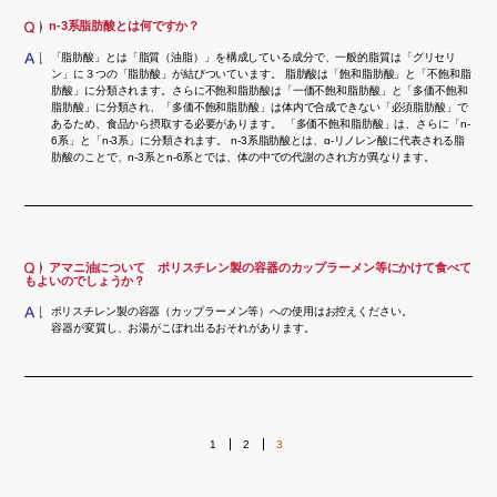
n-3系脂肪酸とは何ですか？
「脂肪酸」とは「脂質（油脂）」を構成している成分で、一般的脂質は「グリセリ
ン」に３つの「脂肪酸」が結びついています。 脂肪酸は「飽和脂肪酸」と「不飽和脂
肪酸」に分類されます。さらに不飽和脂肪酸は「一価不飽和脂肪酸」と「多価不飽和
脂肪酸」に分類され、「多価不飽和脂肪酸」は体内で合成できない「必須脂肪酸」で
あるため、食品から摂取する必要があります。 「多価不飽和脂肪酸」は、さらに「n-
6系」と「n-3系」に分類されます。 n-3系脂肪酸とは、α-リノレン酸に代表される脂
肪酸のことで、n-3系とn-6系とでは、体の中での代謝のされ方が異なります。
アマニ油について ポリスチレン製の容器のカップラーメン等にかけて食べて
もよいのでしょうか？
ポリスチレン製の容器（カップラーメン等）への使用はお控えください。
容器が変質し、お湯がこぼれ出るおそれがあります。
1
2
3