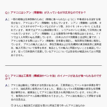
アマニにはシアン（青酸物）が入っているが大丈夫なのですか？
一部の植物は生体防御のために（動物に食べられないように）中毒成分を分泌する場
合があり、アマニはシアン（青酸物）を含んでいます。 シアン（青酸物）は生梅、タ
ケノコ、ピスタチオやアーモンドなどのナッツ類、タロイモ（キャッサバ）にも含ま
れています。 欧米ではアマニは食経験が長く、シリアルやパンに添加して日常的に食
べられていますが、シアン（青酸物）による腹痛等の中毒の報告はありません。ドイ
ツでは１人年間１kgも消費しています。（日本人のゴマ消費量とほぼ同じ量です。）
アマニを輸入する際にはシアン（青酸物）含有量を測定し、毎回厚生労働省に報告し
ています。 アマニの輸入にあたり、厚生労働省および出先機関の東京検疫所に資料提
出、輸入可否について指導を仰ぎ、食品としての輸入に問題がないことを確認してい
ます。従って日本国内で流通しているアマニについては安全性が確認されており問題
ありません。
アマニ油は工業用（機械油やペンキ油）のイメージがあるが食べられるのです
か？
アマニ油は酸化して硬化する性質があるため、工業用途としてペンキ油や床磨き用ワ
ックス、油絵具等に使用されてきました。 最近になってn-3系脂肪酸の多彩な生理機
能が解明され、健康油としてアマニ油が見直され再評価されています。それに伴っ
て、食用向けのアマニ品種が開発されてきました。アマニ油を食品として摂取する場
合の注意点は、
① きちんと食品加工の認定を受けた搾油工場で作ったアマニ油なのか