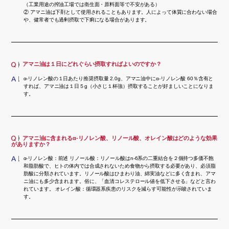
（工業用途の搾油工場では衛生面・原料面等で不安がある）
② アマニ油は下剤として使用されることもあります。人によって体質に合わない場合
や、健常者でも過剰摂取で下痢になる場合があります。
アマニ油は１日にどれぐらい摂取すればよいのですか？
α-リノレン酸の１日あたり推奨摂取量 2.0g、アマニ油中にα-リノレン酸 60％含有と
すれば、アマニ油は１日５g（小さじ１杯強）摂取することが好ましいことになりま
す。
アマニ油に含まれるα-リノレン酸、リノール酸、オレイン酸はどのような効果
がありますか？
α-リノレン酸：前述 リノール酸：リノール酸はn-6系の二重結合を２個持つ多価不飽
和脂肪酸で、ヒトの体内では合成されないため食物から摂取する必要があり、必須脂
肪酸に分類されています。リノール酸はひまわり油、綿実油などに多く含まれ、アマ
ニ油にも多少含まれます。俗に、「血清コレステロール値を低下させる」などと言わ
れています。 オレイン酸：循環器系疾患のリスクを減らす可能性が示唆されていま
す。